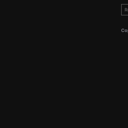
Re
pou
Co