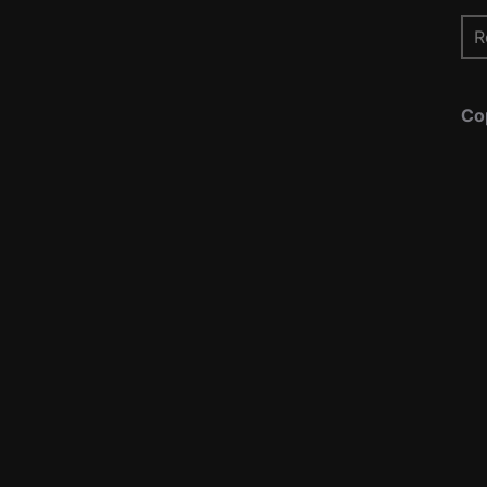
Re
pou
Co