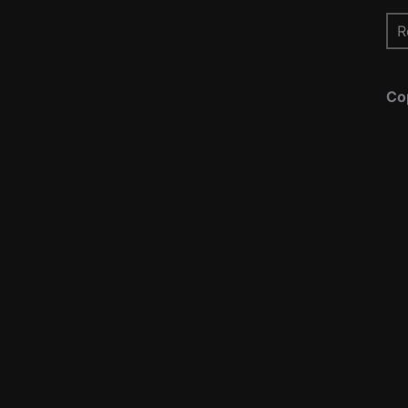
Re
pou
Co