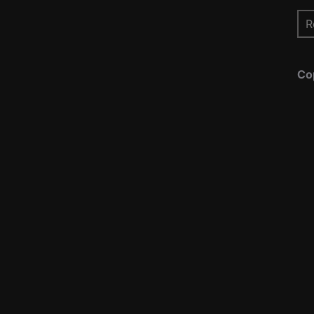
Re
pou
Co