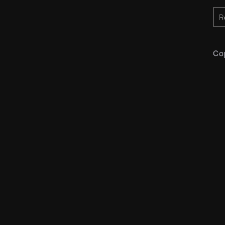
Re
pou
Co