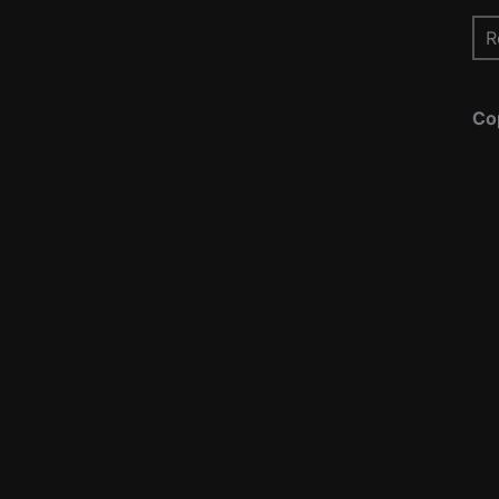
Re
pou
Co