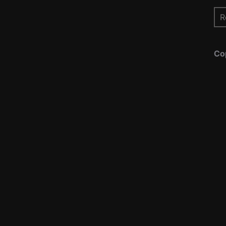
Re
pou
Co