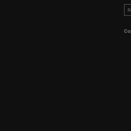
Re
pou
Co