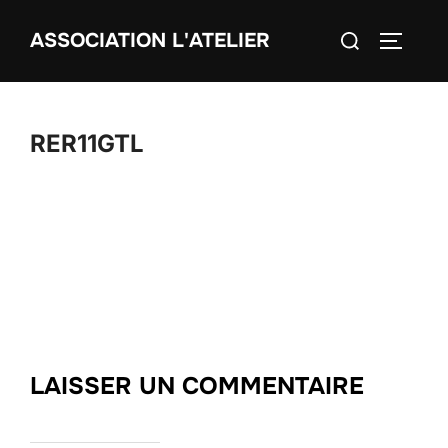
Aller
Rechercher :
ASSOCIATION L'ATELIER
au
PERMUT
contenu
RER11GTL
LAISSER UN COMMENTAIRE