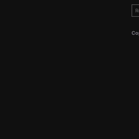
Re
pou
Co