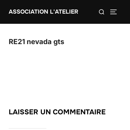
Aller
Rechercher :
ASSOCIATION L'ATELIER
au
PERMUT
contenu
RE21 nevada gts
LAISSER UN COMMENTAIRE