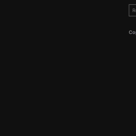
Re
pou
Co