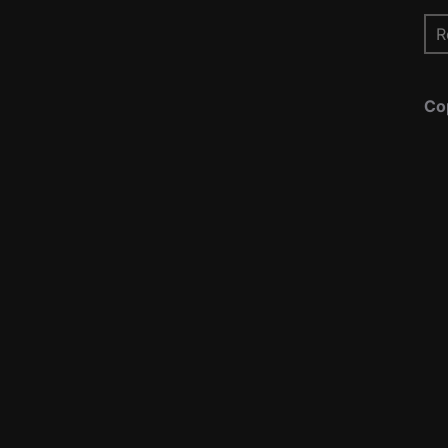
Re
pou
Co