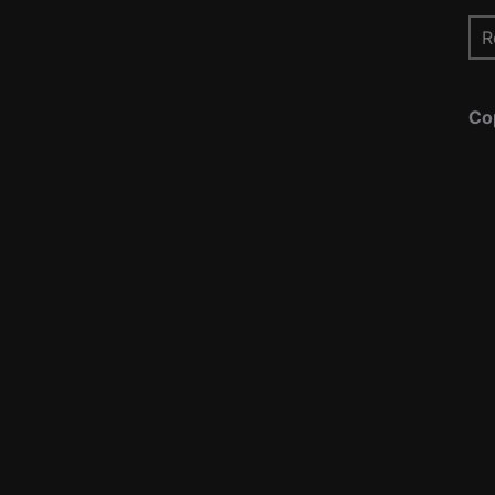
Re
pou
Co