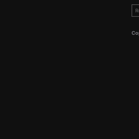
Re
pou
Co