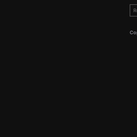
Re
pou
Co