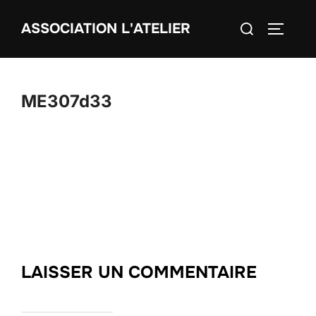
Aller
Rechercher :
ASSOCIATION L'ATELIER
au
PERMUT
contenu
ME307d33
LAISSER UN COMMENTAIRE