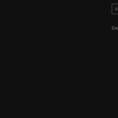
Re
pou
Co