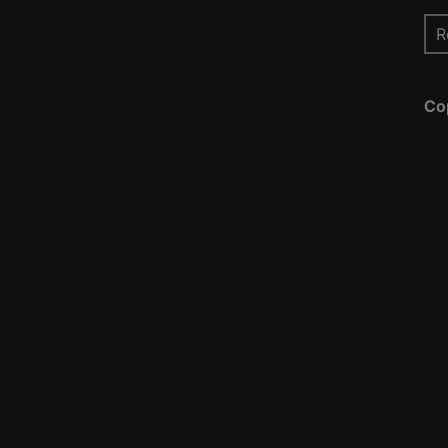
Re
pou
Co