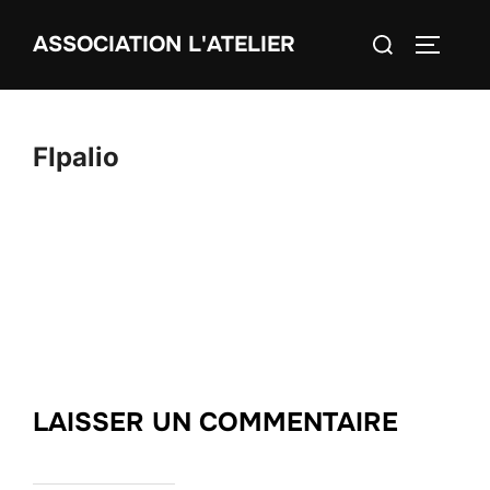
Aller
Rechercher :
ASSOCIATION L'ATELIER
au
PERMUT
contenu
FIpalio
LAISSER UN COMMENTAIRE