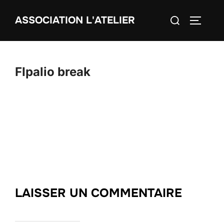
Aller
Rechercher :
ASSOCIATION L'ATELIER
au
PERMUT
contenu
FIpalio break
LAISSER UN COMMENTAIRE