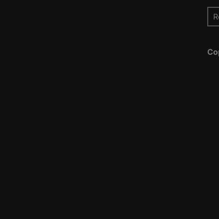
Re
pou
Co