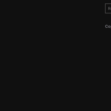
Re
pou
Co