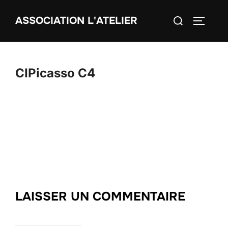
Aller
Rechercher :
ASSOCIATION L'ATELIER
au
PERMUT
contenu
CIPicasso C4
LAISSER UN COMMENTAIRE