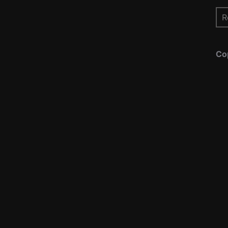
Re
pou
Co