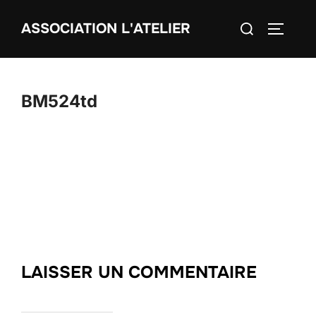
Aller
Rechercher :
ASSOCIATION L'ATELIER
au
PERMUT
contenu
BM524td
LAISSER UN COMMENTAIRE