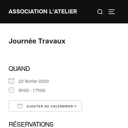
Aller
Rechercher :
ASSOCIATION L'ATELIER
au
PERMUT
contenu
Journée Travaux
QUAND
22 février 2030
9h00 - 17h00
AJOUTER AU CALENDRIER
Télécharger ICS
Calendrier Google
RÉSERVATIONS