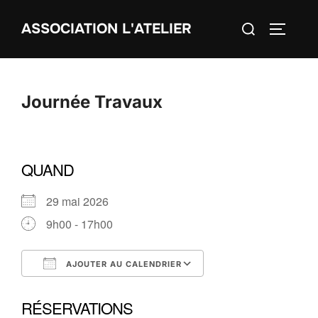
Aller
Rechercher :
ASSOCIATION L'ATELIER
au
PERMUT
contenu
Journée Travaux
QUAND
29 mai 2026
9h00 - 17h00
AJOUTER AU CALENDRIER
Télécharger ICS
Calendrier Google
RÉSERVATIONS