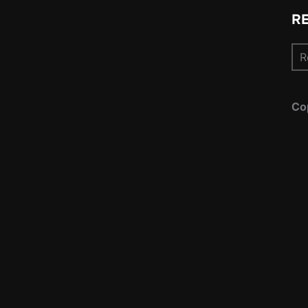
R
Re
pou
Co